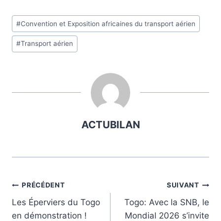
Étiquettes
#
Convention et Exposition africaines du transport aérien
de
#
Transport aérien
la
publication :
ACTUBILAN
Navigation
PRÉCÉDENT
SUIVANT
Les Éperviers du Togo
Togo: Avec la SNB, le
de
en démonstration !
Mondial 2026 s’invite