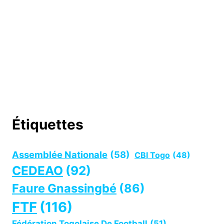
Étiquettes
Assemblée Nationale
(58)
CBI Togo
(48)
CEDEAO
(92)
Faure Gnassingbé
(86)
FTF
(116)
Fédération Togolaise De Football
(51)