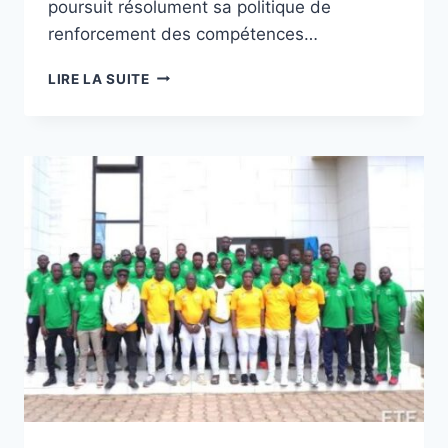
poursuit résolument sa politique de
renforcement des compétences…
LICENCE
LIRE LA SUITE
D-
CAF
:
LOMÉ
AU
CŒUR
DE
LA
FORMATION
DES
ENCADREURS