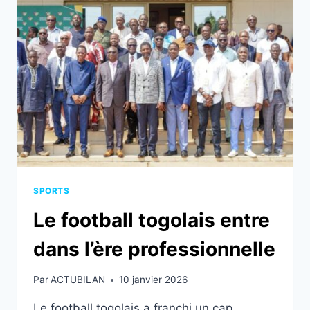
CŒUR
DE
LA
FORMATION
DES
ENTRAÎNEURS
TOGOLAIS
SPORTS
Le football togolais entre
dans l’ère professionnelle
Par
ACTUBILAN
10 janvier 2026
Le football togolais a franchi un cap