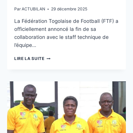
Par
ACTUBILAN
29 décembre 2025
La Fédération Togolaise de Football (FTF) a
officiellement annoncé la fin de sa
collaboration avec le staff technique de
l’équipe…
ÉPERVIERS
LIRE LA SUITE
DU
TOGO
:
LA
FTF
NE
VEUT
PAS
FÊTER
LE
NOUVEL
AN