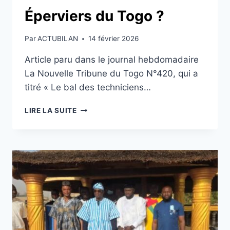
Éperviers du Togo ?
Par
ACTUBILAN
14 février 2026
Article paru dans le journal hebdomadaire
La Nouvelle Tribune du Togo N°420, qui a
titré « Le bal des techniciens…
FOOTBALL
LIRE LA SUITE
:
LE
PROCHAIN
SÉLECTIONNEUR
DES
ÉPERVIERS
DU
TOGO
?