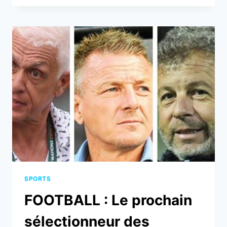
:
LES
ARBITRES
EN
MISSION
PERFECTION
À
LOMÉ
SPORTS
FOOTBALL : Le prochain
sélectionneur des