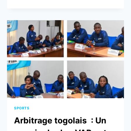
FTF
AU
CŒUR
DES
SAVANES
!
SPORTS
Arbitrage togolais : Un