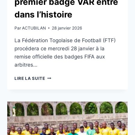
premier badge VAR entre
dans l’histoire
Par
ACTUBILAN
28 janvier 2026
La Fédération Togolaise de Football (FTF)
procédera ce mercredi 28 janvier à la
remise officielle des badges FIFA aux
arbitres…
ARBITRAGE
LIRE LA SUITE
TOGOLAIS
:
UN
PREMIER
BADGE
VAR
ENTRE
DANS
L’HISTOIRE