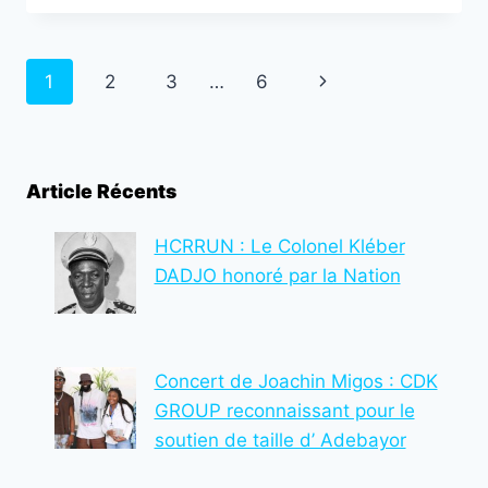
TOGOLAIS
CERTIFIÉS
FIFA
Navigation
Page
1
2
3
…
6
!
de
suivante
page
Article Récents
HCRRUN : Le Colonel Kléber
DADJO honoré par la Nation
Concert de Joachin Migos : CDK
GROUP reconnaissant pour le
soutien de taille d’ Adebayor