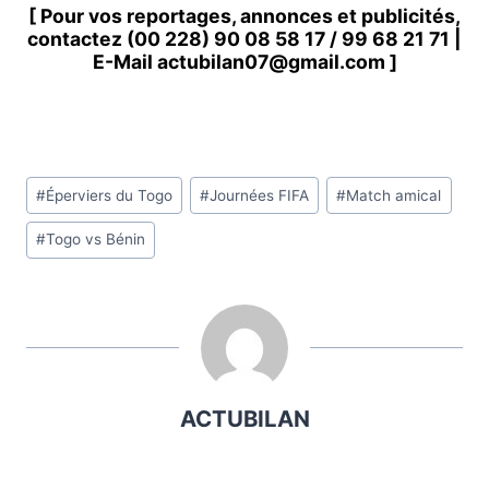
[ Pour vos reportages, annonces et publicités,
contactez
(00 228) 90 08 58 1
7 /
99 68 21 71
|
E-Mail
actubilan07@gmail.com
]
Étiquettes
#
Éperviers du Togo
#
Journées FIFA
#
Match amical
de
#
Togo vs Bénin
la
publication :
ACTUBILAN