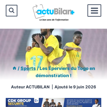
Aller
au
contenu
/
Sports
/
Les Éperviers du Togo en
démonstration !
Auteur
ACTUBILAN
Ajouté le
9 juin 2026