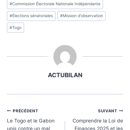
#
Commission Électorale Nationale Indépendante
la
publication :
#
Élections sénatoriales
#
Mission d'observation
#
Togo
ACTUBILAN
Navigation
PRÉCÉDENT
SUIVANT
Le Togo et le Gabon
Comprendre la Loi de
de
unis contre un mal
Finances 2025 et les