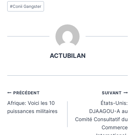
Étiquettes
#
Conii Gangster
de
la
publication :
ACTUBILAN
Navigation
PRÉCÉDENT
SUIVANT
Afrique: Voici les 10
États-Unis:
de
puissances militaires
DJAAGOU-A au
l’article
Comité Consultatif du
Commerce