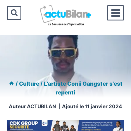
Aller
au
contenu
/
Culture
/
L’artiste Conii Gangster s’est
repenti
Auteur
ACTUBILAN
Ajouté le
11 janvier 2024