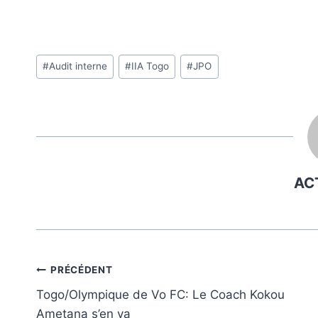
Étiquettes
#
Audit interne
#
IIA Togo
#
JPO
de
la
publication :
AC
Navigation
PRÉCÉDENT
Togo/Olympique de Vo FC: Le Coach Kokou
de
Ametana s’en va