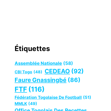
Étiquettes
Assemblée Nationale
(58)
CEDEAO
(92)
CBI Togo
(48)
Faure Gnassingbé
(86)
FTF
(116)
Fédération Togolaise De Football
(51)
MMLK
(49)
Office Togolais Des Recettes