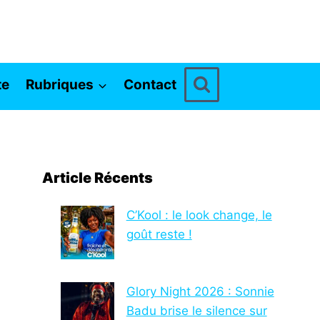
te
Rubriques
Contact
Article Récents
C’Kool : le look change, le
goût reste !
Glory Night 2026 : Sonnie
Badu brise le silence sur