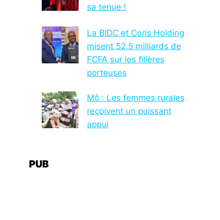
sa tenue !
La BIDC et Coris Holding
misent 52,5 milliards de
FCFA sur les filières
porteuses
Mô : Les femmes rurales
reçoivent un puissant
appui
PUB