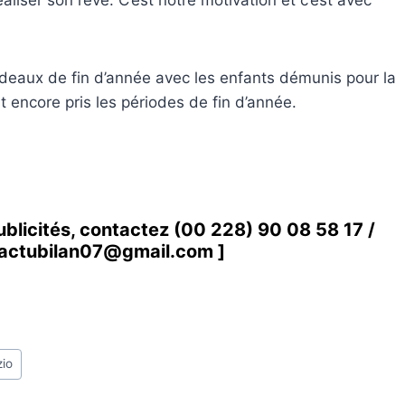
liser son rêve. C’est notre motivation et c’est avec
adeaux de fin d’année avec les enfants démunis pour la
t encore pris les périodes de fin d’année.
ublicités, contactez
(00 228) 90 08 58 1
7 /
actubilan07@gmail.com
]
zio