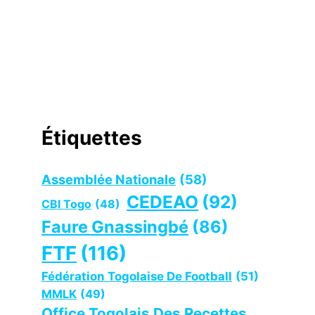
Étiquettes
Assemblée Nationale
(58)
CEDEAO
(92)
CBI Togo
(48)
Faure Gnassingbé
(86)
FTF
(116)
Fédération Togolaise De Football
(51)
MMLK
(49)
Office Togolais Des Recettes