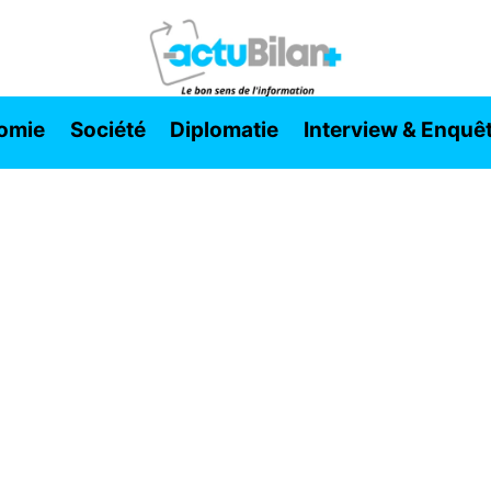
omie
Société
Diplomatie
Interview & Enquê