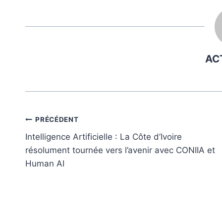
publication :
AC
Navigation
PRÉCÉDENT
Intelligence Artificielle : La Côte d’Ivoire
de
résolument tournée vers l’avenir avec CONIIA et
l’article
Human AI