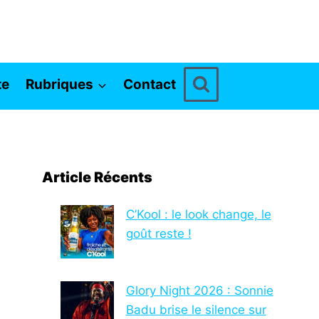
te
Rubriques
Contact
Article Récents
C’Kool : le look change, le
goût reste !
Glory Night 2026 : Sonnie
Badu brise le silence sur