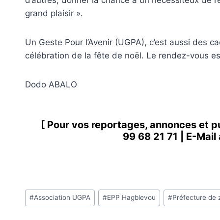
d’autres, donner la chance à un nécessiteux de réa
grand plaisir ».
Un Geste Pour l’Avenir (UGPA), c’est aussi des c
célébration de la fête de noël. Le rendez-vous es
Dodo ABALO
[ Pour vos reportages, annonces et p
99 68 21 71
| E-Mail
Étiquettes
#
Association UGPA
#
EPP Hagblevou
#
Préfecture de 
de
la