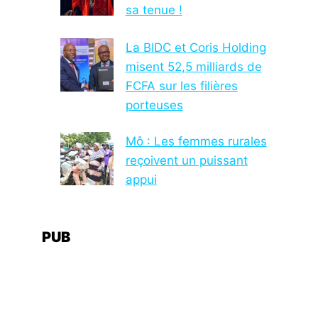
sa tenue !
La BIDC et Coris Holding
misent 52,5 milliards de
FCFA sur les filières
porteuses
Mô : Les femmes rurales
reçoivent un puissant
appui
PUB