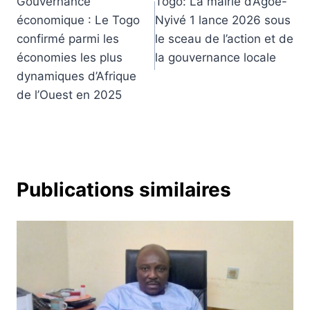
Gouvernance
Togo: La mairie d’Agoè-
de
économique : Le Togo
Nyivé 1 lance 2026 sous
l’article
confirmé parmi les
le sceau de l’action et de
économies les plus
la gouvernance locale
dynamiques d’Afrique
de l’Ouest en 2025
Publications similaires