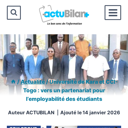
Aller
au
contenu
/
Actualité
/
Université de Kara et CCI-
Togo : vers un partenariat pour
l’employabilité des étudiants
Auteur
ACTUBILAN
Ajouté le
14 janvier 2026