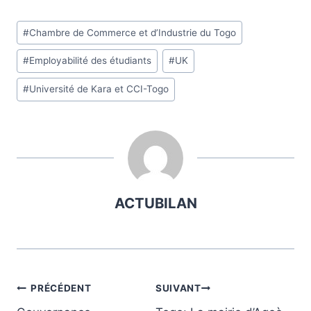
Étiquettes
#
Chambre de Commerce et d’Industrie du Togo
de
#
Employabilité des étudiants
#
UK
la
publication :
#
Université de Kara et CCI-Togo
ACTUBILAN
Navigation
PRÉCÉDENT
SUIVANT