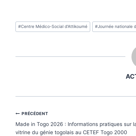
Étiquettes
#
Centre Médico-Social d'Attikoumé
#
Journée nationale d
de
la
publication :
AC
Navigation
PRÉCÉDENT
Made in Togo 2026 : Informations pratiques sur l
de
vitrine du génie togolais au CETEF Togo 2000