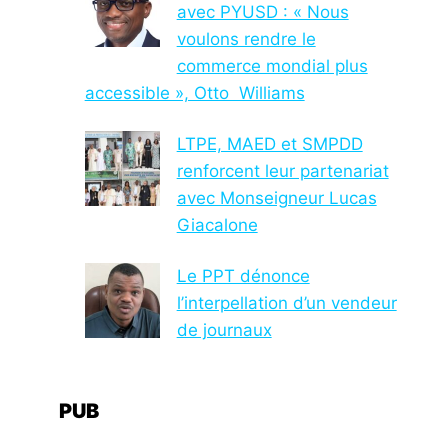
avec PYUSD : « Nous
voulons rendre le
commerce mondial plus
accessible », Otto Williams
LTPE, MAED et SMPDD
renforcent leur partenariat
avec Monseigneur Lucas
Giacalone
Le PPT dénonce
l’interpellation d’un vendeur
de journaux
PUB