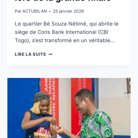
Par
ACTUBILAN
25 janvier 2026
Le quartier Bé Souza Nétimé, qui abrite le
siège de Coris Bank International (CBI
Togo), s’est transformé en un véritable…
VILLAGE
LIRE LA SUITE
CAN
2025
:
BÉ
SOUZA
NÉTIMÉ
AUX
COULEURS
DE
CORIS
MONEY
LORS
DE