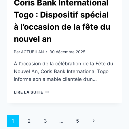
Coris Bank International
Togo : Dispositif spécial
à l’occasion de la fête du
nouvel an
Par
ACTUBILAN
30 décembre 2025
À l’occasion de la célébration de la Fête du
Nouvel An, Coris Bank International Togo
informe son aimable clientèle d’un…
CORIS
LIRE LA SUITE
BANK
INTERNATIONAL
TOGO
:
Navigation
Page
1
2
3
…
5
DISPOSITIF
SPÉCIAL