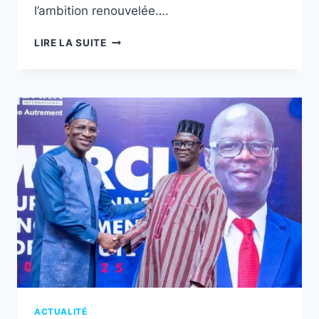
l’ambition renouvelée….
CBI
LIRE LA SUITE
TOGO
:
11
ANS
DE
CONFIANCE
ET
UN
NOUVEAU
CAP
AMBITIEUX
ACTUALITÉ