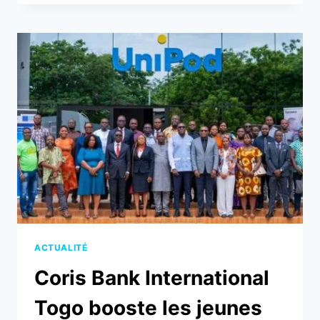
:
CBI
TOGO
PROPOSE
UNE
SOLUTION
DE
FINANCEMENT
À
TAUX
0
%
ACTUALITÉ
Coris Bank International
Togo booste les jeunes