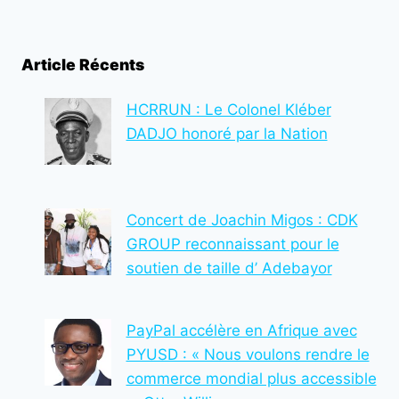
de
suivante
À
L’OCCASION
page
DE
Article Récents
LA
FÊTE
DU
HCRRUN : Le Colonel Kléber
NOUVEL
DADJO honoré par la Nation
AN
Concert de Joachin Migos : CDK
GROUP reconnaissant pour le
soutien de taille d’ Adebayor
PayPal accélère en Afrique avec
PYUSD : « Nous voulons rendre le
commerce mondial plus accessible