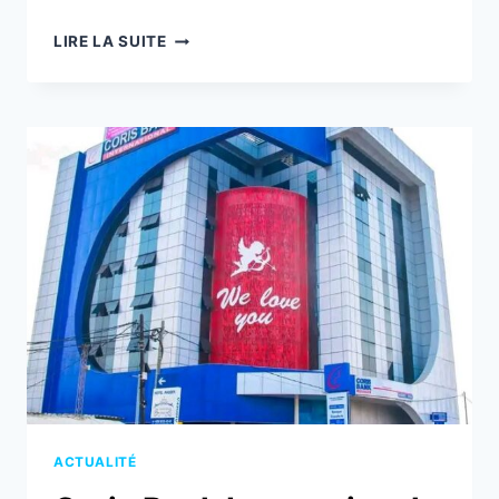
CBI
LIRE LA SUITE
TOGO
CÉLÈBRE
LE
PLAISIR
D’OFFRIR
ET
LE
BONHEUR
DE
PARTAGER
AVEC
SES
CLIENTS
ACTUALITÉ