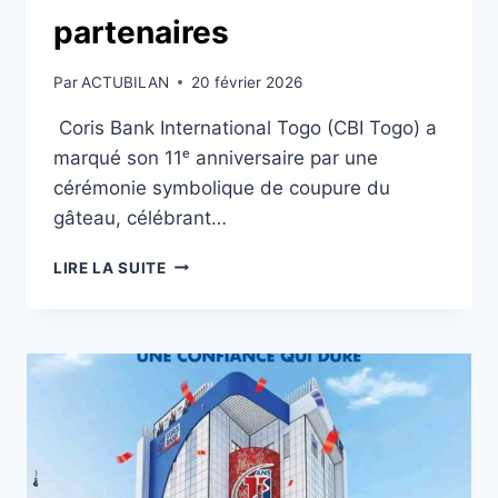
partenaires
Par
ACTUBILAN
20 février 2026
Coris Bank International Togo (CBI Togo) a
marqué son 11ᵉ anniversaire par une
cérémonie symbolique de coupure du
gâteau, célébrant…
CORIS
LIRE LA SUITE
BANK
INTERNATIONAL
TOGO
CÉLÈBRE
11
ANS
AU
SERVICE
DE
SES