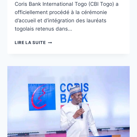
Coris Bank International Togo (CBI Togo) a
officiellement procédé à la cérémonie
d’accueil et d’intégration des lauréats
togolais retenus dans…
CORIS
LIRE LA SUITE
YOUNG
GRADUATE
PROGRAM
:
CBI
TOGO
ACCUEILLE
SES
JEUNES
TALENTS
ET
PRÉPARE
LA
RELÈVE