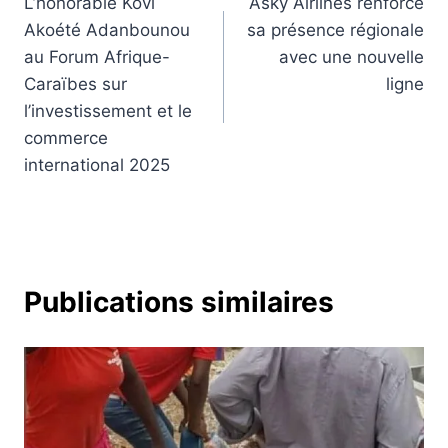
L’honorable Kovi
Asky Airlines renforce
de
Akoété Adanbounou
sa présence régionale
l’article
au Forum Afrique-
avec une nouvelle
Caraïbes sur
ligne
l’investissement et le
commerce
international 2025
Publications similaires