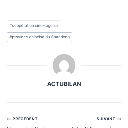
Étiquettes
#
coopération sino-togolais
de
#
province chinoise du Shandong
la
publication :
ACTUBILAN
Navigation
PRÉCÉDENT
SUIVANT