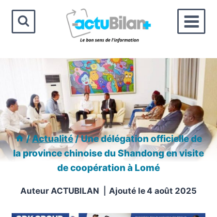
Aller
au
contenu
/
Actualité
/
Une délégation officielle de
la province chinoise du Shandong en visite
de coopération à Lomé
Auteur
ACTUBILAN
Ajouté le
4 août 2025