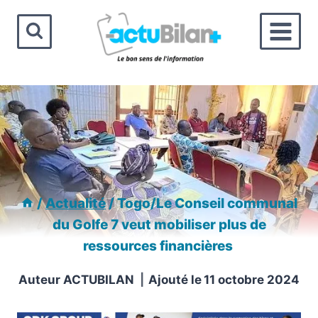
Aller
au
contenu
/
Actualité
/
Togo/Le Conseil communal
du Golfe 7 veut mobiliser plus de
ressources financières
Auteur
ACTUBILAN
Ajouté le
11 octobre 2024