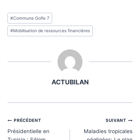
Étiquettes
#
Commune Golfe 7
de
#
Mobilisation de ressources financières
la
publication :
ACTUBILAN
Navigation
PRÉCÉDENT
SUIVANT
Présidentielle en
Maladies tropicales
de
Tunisie : Sélom
négligées: Le plan