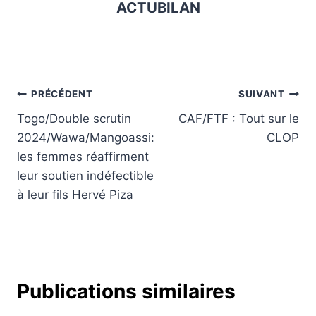
ACTUBILAN
Navigation
PRÉCÉDENT
SUIVANT
Togo/Double scrutin
CAF/FTF : Tout sur le
de
2024/Wawa/Mangoassi:
CLOP
l’article
les femmes réaffirment
leur soutien indéfectible
à leur fils Hervé Piza
Publications similaires