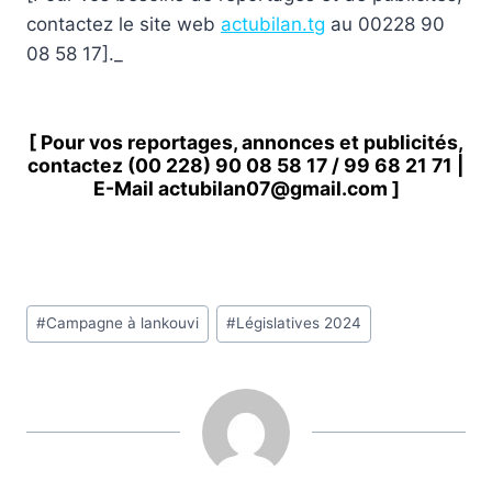
contactez le site web
actubilan.tg
au 00228 90
08 58 17]._
[ Pour vos reportages, annonces et publicités,
contactez
(00 228) 90 08 58 1
7 /
99 68 21 71
|
E-Mail
actubilan07@gmail.com
]
Étiquettes
#
Campagne à lankouvi
#
Législatives 2024
de
la
publication :