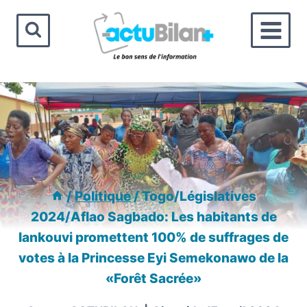
Aller
au
contenu
/
Politique
/
Togo/Législatives
2024/Aflao Sagbado: Les habitants de
lankouvi promettent 100% de suffrages de
votes à la Princesse Eyi Semekonawo de la
«Forêt Sacrée»