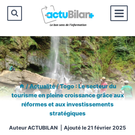
Aller
au
contenu
/
Actualité
/
Togo : Le secteur du
tourisme en pleine croissance grâce aux
réformes et aux investissements
stratégiques
Auteur
ACTUBILAN
Ajouté le
21 février 2025