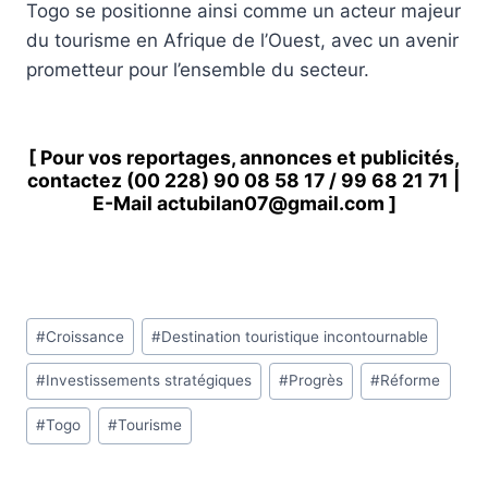
Togo se positionne ainsi comme un acteur majeur
du tourisme en Afrique de l’Ouest, avec un avenir
prometteur pour l’ensemble du secteur.
[ Pour vos reportages, annonces et publicités,
contactez
(00 228) 90 08 58 1
7 /
99 68 21 71
|
E-Mail
actubilan07@gmail.com
]
Étiquettes
#
Croissance
#
Destination touristique incontournable
de
#
Investissements stratégiques
#
Progrès
#
Réforme
la
publication :
#
Togo
#
Tourisme