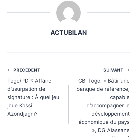
ACTUBILAN
Navigation
PRÉCÉDENT
SUIVANT
Togo/PDP: Affaire
CBI Togo: « Bâtir une
de
d’usurpation de
banque de référence,
l’article
signature : À quel jeu
capable
joue Kossi
d’accompagner le
Azondjagni?
développement
économique du pays
», DG Alassane