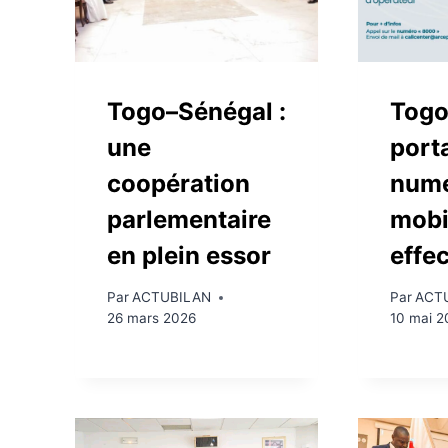
Togo–Sénégal :
Togo
une
porta
coopération
num
parlementaire
mobi
en plein essor
effe
Par
ACTUBILAN
Par
ACT
26 mars 2026
10 mai 