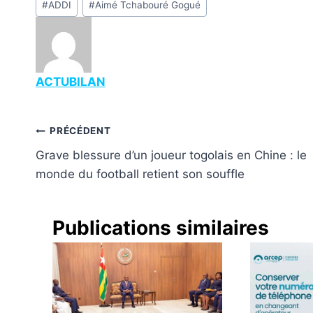
#
ADDI
#
Aimé Tchabouré Gogué
de
la
publication :
ACTUBILAN
Navigation
PRÉCÉDENT
Grave blessure d’un joueur togolais en Chine : le
de
monde du football retient son souffle
l’article
Publications similaires