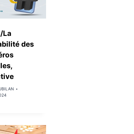
/La
bilité des
éros
les,
ctive
UBILAN
2024