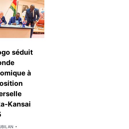
ogo séduit
onde
omique à
osition
erselle
a-Kansai
5
UBILAN