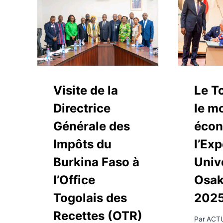
Visite de la
Le T
Directrice
le m
Générale des
écon
Impôts du
l’Exp
Burkina Faso à
Univ
l’Office
Osak
Togolais des
202
Recettes (OTR)
Par
ACT