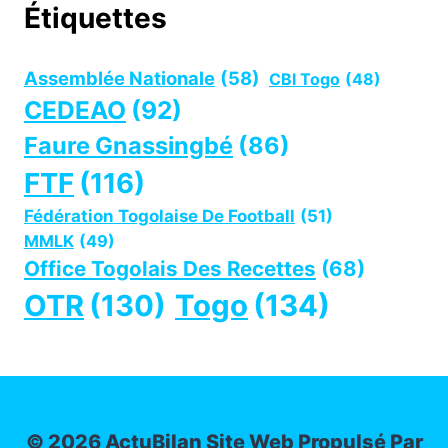
Étiquettes
Assemblée Nationale
(58)
CBI Togo
(48)
CEDEAO
(92)
Faure Gnassingbé
(86)
FTF
(116)
Fédération Togolaise De Football
(51)
MMLK
(49)
Office Togolais Des Recettes
(68)
OTR
(130)
Togo
(134)
© 2026 ActuBilan Site Web Propulsé Par