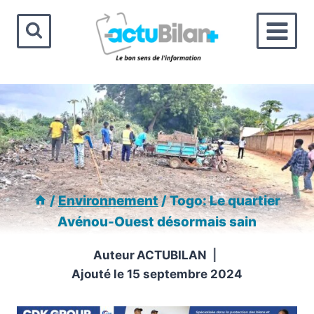
Aller
au
contenu
/
Environnement
/
Togo: Le quartier
Avénou-Ouest désormais sain
Auteur
ACTUBILAN
Ajouté le
15 septembre 2024