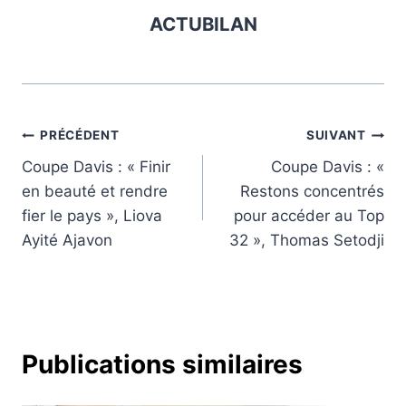
ACTUBILAN
Navigation
PRÉCÉDENT
SUIVANT
Coupe Davis : « Finir
Coupe Davis : «
de
en beauté et rendre
Restons concentrés
l’article
fier le pays », Liova
pour accéder au Top
Ayité Ajavon
32 », Thomas Setodji
Publications similaires