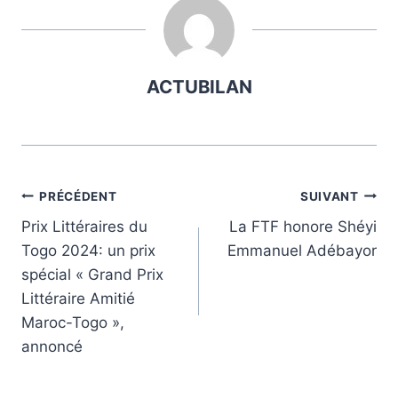
publication :
ACTUBILAN
Navigation
PRÉCÉDENT
SUIVANT
Prix Littéraires du
La FTF honore Shéyi
de
Togo 2024: un prix
Emmanuel Adébayor
l’article
spécial « Grand Prix
Littéraire Amitié
Maroc-Togo »,
annoncé