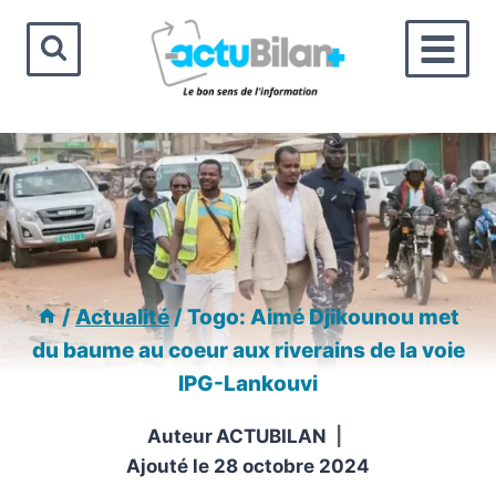
Aller
au
contenu
/
Actualité
/
Togo: Aimé Djikounou met
du baume au coeur aux riverains de la voie
IPG-Lankouvi
Auteur
ACTUBILAN
Ajouté le
28 octobre 2024