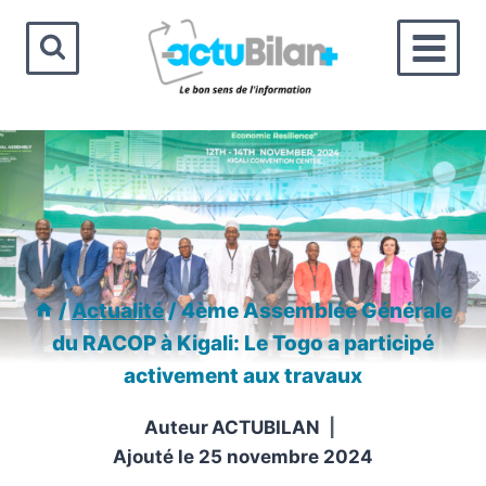
Aller
au
contenu
/
Actualité
/
4ème Assemblée Générale
du RACOP à Kigali: Le Togo a participé
activement aux travaux
Auteur
ACTUBILAN
Ajouté le
25 novembre 2024