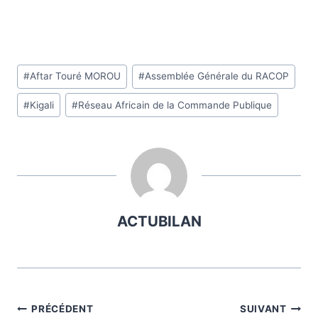
Étiquettes
#
Aftar Touré MOROU
#
Assemblée Générale du RACOP
de
#
Kigali
#
Réseau Africain de la Commande Publique
la
publication :
ACTUBILAN
Navigation
PRÉCÉDENT
SUIVANT