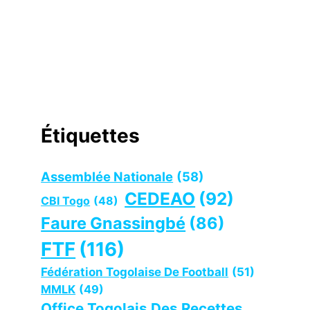
Étiquettes
Assemblée Nationale
(58)
CEDEAO
(92)
CBI Togo
(48)
Faure Gnassingbé
(86)
FTF
(116)
Fédération Togolaise De Football
(51)
MMLK
(49)
Office Togolais Des Recettes