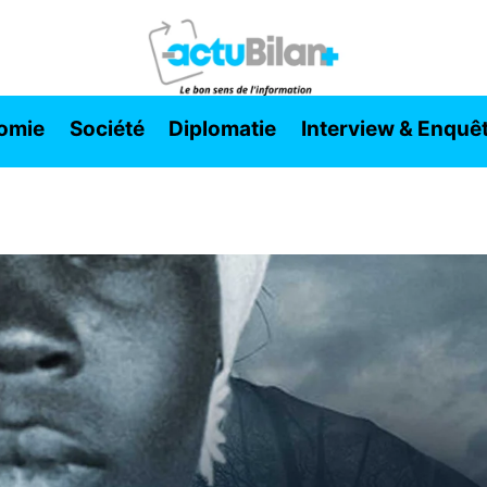
omie
Société
Diplomatie
Interview & Enquê