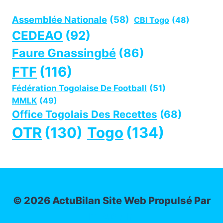
Assemblée Nationale
(58)
CBI Togo
(48)
CEDEAO
(92)
Faure Gnassingbé
(86)
FTF
(116)
Fédération Togolaise De Football
(51)
MMLK
(49)
Office Togolais Des Recettes
(68)
OTR
(130)
Togo
(134)
© 2026 ActuBilan Site Web Propulsé Par
IT-ADMIN