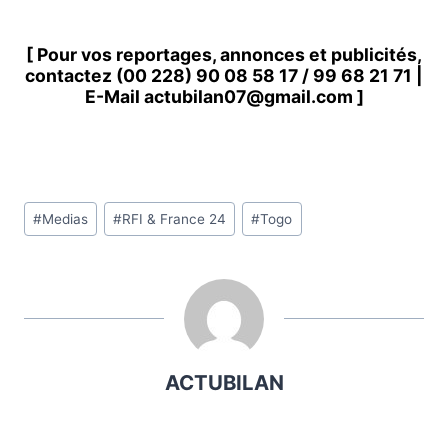
[ Pour vos reportages, annonces et publicités,
contactez
(00 228) 90 08 58 1
7 /
99 68 21 71
|
E-Mail
actubilan07@gmail.com
]
Étiquettes
#
Medias
#
RFI & France 24
#
Togo
de
la
publication :
ACTUBILAN