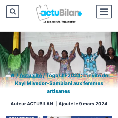
Aller
au
contenu
/
Actualité
/
Togo/JIF2024: L’invite de
Kayi Mivedor-Sambiani aux femmes
artisanes
Auteur
ACTUBILAN
Ajouté le
9 mars 2024