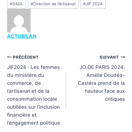
Étiquettes
#
DAGL
#
Direction de l’Artisanat
#
JIF 2024
de
la
publication :
ACTUBILAN
Navigation
PRÉCÉDENT
SUIVANT
JIF2024 : Les femmes
JO DE PARIS 2024:
de
du ministère du
Amélie Doudéa-
l’article
commerce, de
Castéra prend de la
l’artisanat et de la
hauteur face aux
consommation locale
critiques
outillées sur l’inclusion
financière et
l’engagement politique