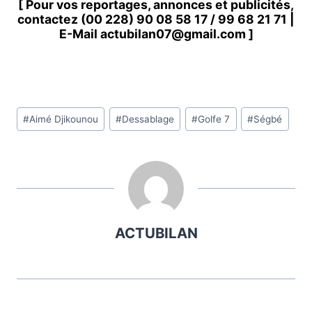
[ Pour vos reportages, annonces et publicités,
contactez
(00 228) 90 08 58 1
7 /
99 68 21 71
|
E-Mail
actubilan07@gmail.com
]
Étiquettes
#
Aimé Djikounou
#
Dessablage
#
Golfe 7
#
Ségbé
de
la
publication :
ACTUBILAN