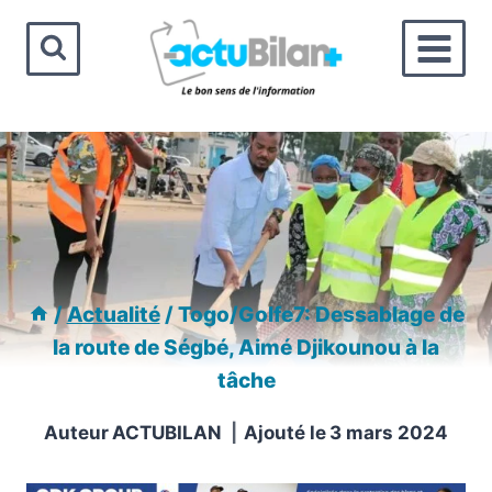
Aller
au
contenu
/
Actualité
/
Togo/Golfe7: Dessablage de
la route de Ségbé, Aimé Djikounou à la
tâche
Auteur
ACTUBILAN
Ajouté le
3 mars 2024