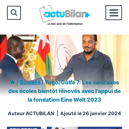
Aller
au
contenu
/
Société
/
Togo/Golfe 7: Les sanitaires
des écoles bientôt rénovés avec l’appui de
la fondation Eine Welt 2023
Auteur
ACTUBILAN
Ajouté le
26 janvier 2024