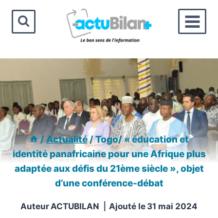
Aller
au
contenu
/
Actualité
/
Togo/ « éducation et
identité panafricaine pour une Afrique plus
adaptée aux défis du 21ème siècle », objet
d’une conférence-débat
Auteur
ACTUBILAN
Ajouté le
31 mai 2024