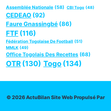
Assemblée Nationale
(58)
CBI Togo
(48)
CEDEAO
(92)
Faure Gnassingbé
(86)
FTF
(116)
Fédération Togolaise De Football
(51)
MMLK
(49)
Office Togolais Des Recettes
(68)
OTR
(130)
Togo
(134)
© 2026 ActuBilan Site Web Propulsé Par
IT-ADMIN