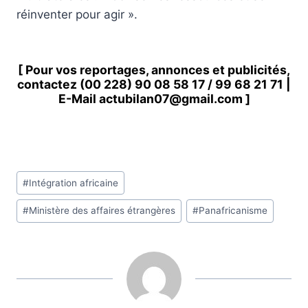
réinventer pour agir ».
[ Pour vos reportages, annonces et publicités,
contactez
(00 228) 90 08 58 1
7 /
99 68 21 71
|
E-Mail
actubilan07@gmail.com
]
Étiquettes
#
Intégration africaine
de
#
Ministère des affaires étrangères
#
Panafricanisme
la
publication :