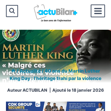
Aller
au
contenu
/
Actualité
/
40 ans du Martin Luther
King Day : l’héritage trahi par la violence
Auteur
ACTUBILAN
Ajouté le
18 janvier 2026