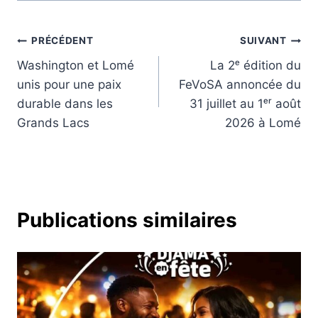
Navigation
PRÉCÉDENT
SUIVANT
Washington et Lomé
La 2ᵉ édition du
de
unis pour une paix
FeVoSA annoncée du
l’article
durable dans les
31 juillet au 1ᵉʳ août
Grands Lacs
2026 à Lomé
Publications similaires