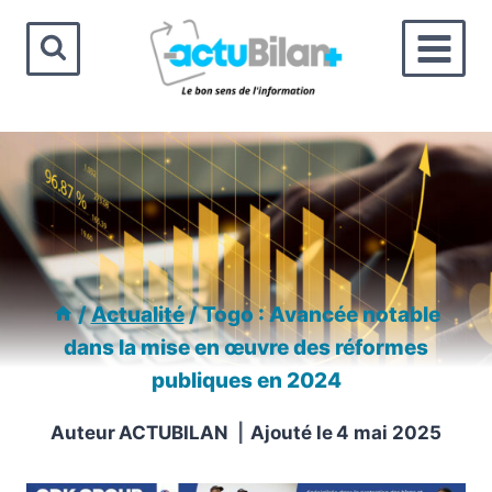
Aller
au
contenu
/
Actualité
/
Togo : Avancée notable
dans la mise en œuvre des réformes
publiques en 2024
Auteur
ACTUBILAN
Ajouté le
4 mai 2025