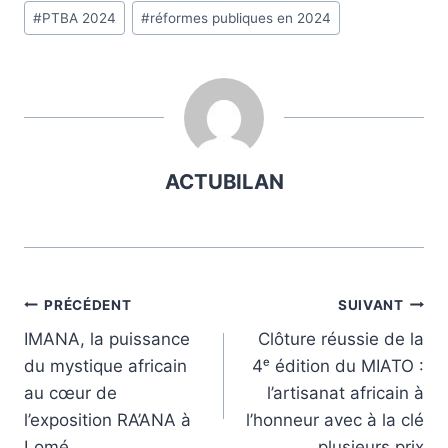
#
PTBA 2024
#
réformes publiques en 2024
ACTUBILAN
Navigation
PRÉCÉDENT
SUIVANT
IMANA, la puissance
Clôture réussie de la
de
du mystique africain
4ᵉ édition du MIATO :
l’article
au cœur de
l’artisanat africain à
l’exposition RA’ANA à
l’honneur avec à la clé
Lomé
plusieurs prix