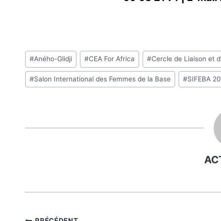
Étiquettes
#
Aného-Glidji
#
CEA For Africa
#
Cercle de Liaison et 
de
#
Salon International des Femmes de la Base
#
SIFEBA 2
la
publication :
AC
PRÉCÉDENT