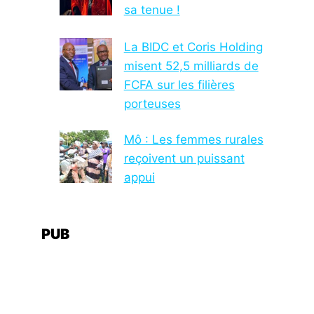
sa tenue !
La BIDC et Coris Holding
misent 52,5 milliards de
FCFA sur les filières
porteuses
Mô : Les femmes rurales
reçoivent un puissant
appui
PUB