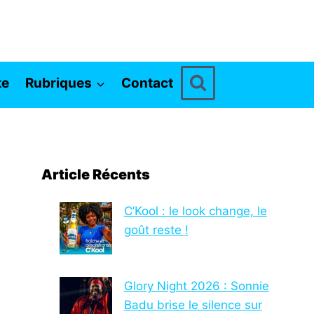
te
Rubriques
Contact
Article Récents
C’Kool : le look change, le
goût reste !
Glory Night 2026 : Sonnie
Badu brise le silence sur