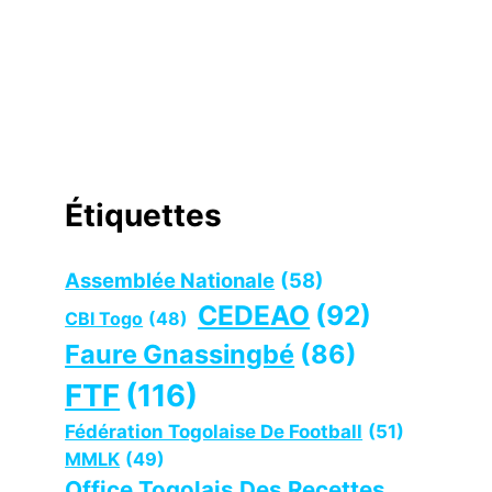
Étiquettes
Assemblée Nationale
(58)
CEDEAO
(92)
CBI Togo
(48)
Faure Gnassingbé
(86)
FTF
(116)
Fédération Togolaise De Football
(51)
MMLK
(49)
Office Togolais Des Recettes