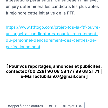
un jury déterminera les candidats les plus aptes
à rejoindre cette initiative de la FTF.
https://www.ftftogo.com/projet-tds-la-ftf-ouvre-
un-appel-a-candidatures-pour-le-recrutement-
du-personnel-dencadrement-des-centres-de-
perfectionnement
[ Pour vos reportages, annonces et publicités,
contactez
(00 228) 90 08 58 1
7 /
99 68 21 71
|
E-Mail
actubilan07@gmail.com
]
Étiquettes
#
Appel à candidatures
#
FTF
#
Projet TDS