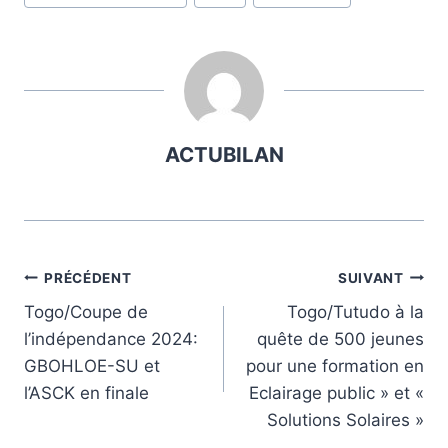
de
la
publication :
ACTUBILAN
Navigation
PRÉCÉDENT
SUIVANT
Togo/Coupe de
Togo/Tutudo à la
de
l’indépendance 2024:
quête de 500 jeunes
l’article
GBOHLOE-SU et
pour une formation en
l’ASCK en finale
Eclairage public » et «
Solutions Solaires »