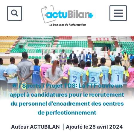
Aller
au
contenu
/
Sports
/
Projet TDS: La FTF ouvre un
appel à candidatures pour le recrutement
du personnel d’encadrement des centres
de perfectionnement
Auteur
ACTUBILAN
Ajouté le
25 avril 2024