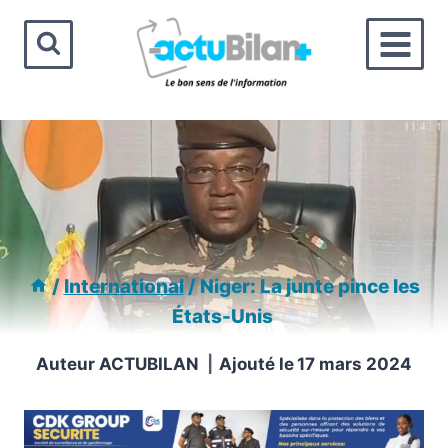
Aller
au
contenu
/
International
/
Niger: La junte pince les
États-Unis
Auteur
ACTUBILAN
Ajouté le
17 mars 2024