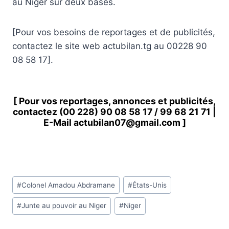
au Niger sur deux bases.
[Pour vos besoins de reportages et de publicités,
contactez le site web actubilan.tg au 00228 90
08 58 17].
[ Pour vos reportages, annonces et publicités,
contactez
(00 228) 90 08 58 1
7 /
99 68 21 71
|
E-Mail
actubilan07@gmail.com
]
Étiquettes
#
Colonel Amadou Abdramane
#
États-Unis
de
#
Junte au pouvoir au Niger
#
Niger
la
publication :