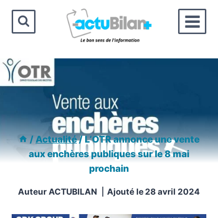
Aller
au
contenu
/
Actualité
/
L’OTR annonce une vente
aux enchères publiques sur le 8 mai
prochain
Auteur
ACTUBILAN
Ajouté le
28 avril 2024