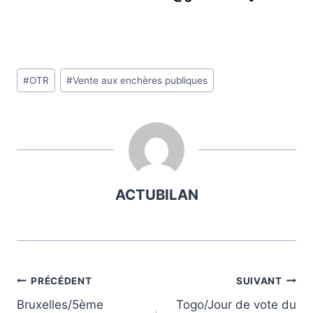
Étiquettes
#
OTR
#
Vente aux enchères publiques
de
la
publication :
ACTUBILAN
Navigation
PRÉCÉDENT
SUIVANT
Bruxelles/5ème
Togo/Jour de vote du