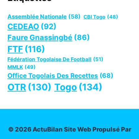
Assemblée Nationale
(58)
CBI Togo
(48)
CEDEAO
(92)
Faure Gnassingbé
(86)
FTF
(116)
Fédération Togolaise De Football
(51)
MMLK
(49)
Office Togolais Des Recettes
(68)
OTR
(130)
Togo
(134)
© 2026 ActuBilan Site Web Propulsé Par