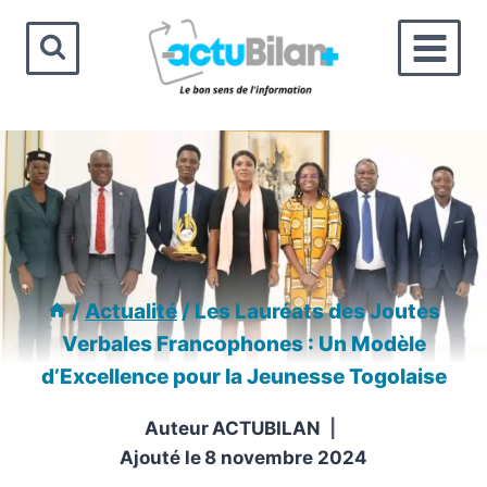
Aller
au
contenu
/
Actualité
/
Les Lauréats des Joutes
Verbales Francophones : Un Modèle
d’Excellence pour la Jeunesse Togolaise
Auteur
ACTUBILAN
Ajouté le
8 novembre 2024