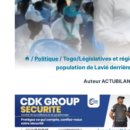
/
Politique
/
Togo/Législatives et rég
population de Lavié derrièr
Auteur
ACTUBILA