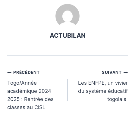
ACTUBILAN
Navigation
PRÉCÉDENT
SUIVANT
Togo/Année
Les ENFPE, un vivier
de
académique 2024-
du système éducatif
l’article
2025 : Rentrée des
togolais
classes au CISL