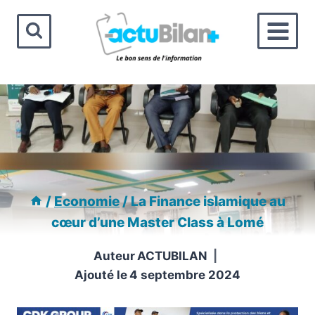
Aller
au
contenu
/
Economie
/
La Finance islamique au
cœur d’une Master Class à Lomé
Auteur
ACTUBILAN
Ajouté le
4 septembre 2024