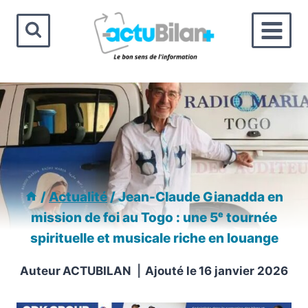
Aller
au
contenu
/
Actualité
/
Jean-Claude Gianadda en
mission de foi au Togo : une 5ᵉ tournée
spirituelle et musicale riche en louange
Auteur
ACTUBILAN
Ajouté le
16 janvier 2026