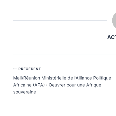
la
publication :
AC
Navigation
PRÉCÉDENT
Mali/Réunion Ministérielle de l’Alliance Politique
de
Africaine (APA) : Oeuvrer pour une Afrique
l’article
souveraine