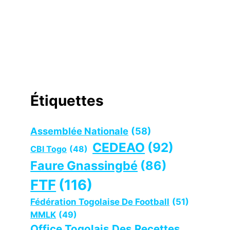
Étiquettes
Assemblée Nationale
(58)
CEDEAO
(92)
CBI Togo
(48)
Faure Gnassingbé
(86)
FTF
(116)
Fédération Togolaise De Football
(51)
MMLK
(49)
Office Togolais Des Recettes