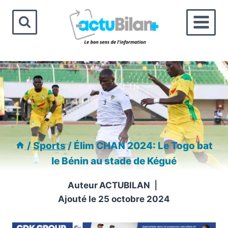
Aller
au
contenu
/
Sports
/
Élim CHAN 2024: Le Togo bat
le Bénin au stade de Kégué
Auteur
ACTUBILAN
Ajouté le
25 octobre 2024