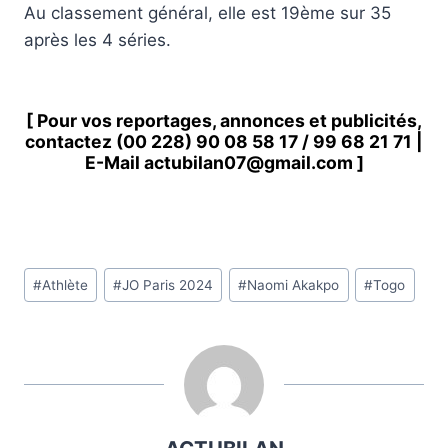
Au classement général, elle est 19ème sur 35
après les 4 séries.
[ Pour vos reportages, annonces et publicités,
contactez
(00 228) 90 08 58 1
7 /
99 68 21 71
|
E-Mail
actubilan07@gmail.com
]
Étiquettes
#
Athlète
#
JO Paris 2024
#
Naomi Akakpo
#
Togo
de
la
publication :