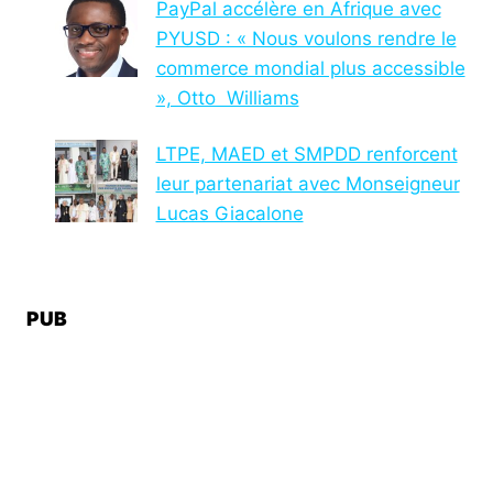
PayPal accélère en Afrique avec
PYUSD : « Nous voulons rendre le
commerce mondial plus accessible
», Otto Williams
LTPE, MAED et SMPDD renforcent
leur partenariat avec Monseigneur
Lucas Giacalone
PUB