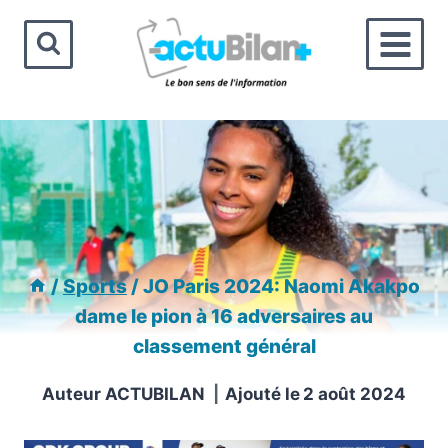
Aller
au
contenu
/
Sports
/
JO Paris 2024: Naomi Akakpo
dame le pion à 16 adversaires au
classement général
Auteur
ACTUBILAN
Ajouté le
2 août 2024