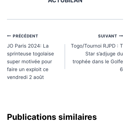
ACTUBILAN
Navigation
PRÉCÉDENT
SUIVANT
JO Paris 2024: La
Togo/Tournoi RJPD : T
de
sprinteuse togolaise
Star s’adjuge du
l’article
super motivée pour
trophée dans le Golfe
faire un exploit ce
6
vendredi 2 août
Publications similaires