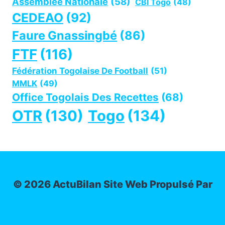
Assemblée Nationale
(58)
CBI Togo
(48)
CEDEAO
(92)
Faure Gnassingbé
(86)
FTF
(116)
Fédération Togolaise De Football
(51)
MMLK
(49)
Office Togolais Des Recettes
(68)
OTR
(130)
Togo
(134)
© 2026 ActuBilan Site Web Propulsé Par
IT-ADMIN