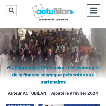
Aller
au
contenu
/
Economie
/
CBI Baraka : Les avantages
de la finance islamique présentés aux
partenaires
Auteur
ACTUBILAN
Ajouté le
9 février 2024