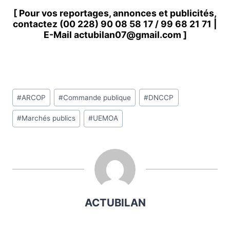
[ Pour vos reportages, annonces et publicités,
contactez
(00 228) 90 08 58 1
7 /
99 68 21 71
|
E-Mail
actubilan07@gmail.com
]
Étiquettes
#
ARCOP
#
Commande publique
#
DNCCP
de
#
Marchés publics
#
UEMOA
la
publication :
ACTUBILAN