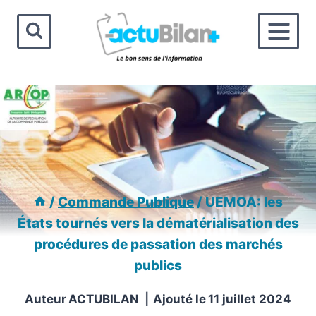
Aller
au
contenu
/
Commande Publique
/
UEMOA: les
États tournés vers la dématérialisation des
procédures de passation des marchés
publics
Auteur
ACTUBILAN
Ajouté le
11 juillet 2024