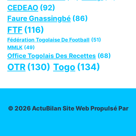
CEDEAO
(92)
Faure Gnassingbé
(86)
FTF
(116)
Fédération Togolaise De Football
(51)
MMLK
(49)
Office Togolais Des Recettes
(68)
OTR
(130)
Togo
(134)
© 2026 ActuBilan Site Web Propulsé Par
IT-ADMIN