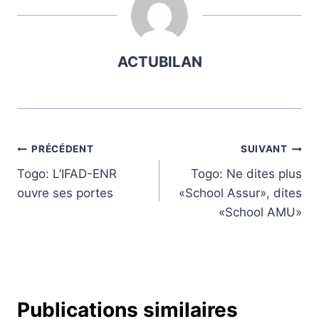
ACTUBILAN
Navigation
PRÉCÉDENT
SUIVANT
Togo: L’IFAD-ENR
Togo: Ne dites plus
de
ouvre ses portes
«School Assur», dites
l’article
«School AMU»
Publications similaires