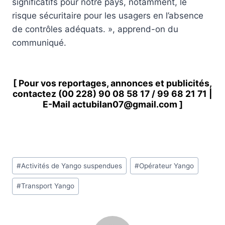
significatifs pour notre pays, notamment, le
risque sécuritaire pour les usagers en l’absence
de contrôles adéquats. », apprend-on du
communiqué.
[ Pour vos reportages, annonces et publicités,
contactez
(00 228) 90 08 58 1
7 /
99 68 21 71
|
E-Mail
actubilan07@gmail.com
]
Étiquettes
#
Activités de Yango suspendues
#
Opérateur Yango
de
#
Transport Yango
la
publication :