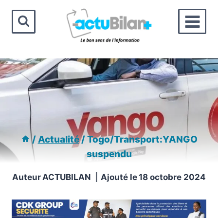
Aller
au
contenu
/
Actualité
/
Togo/Transport:YANGO
suspendu
Auteur
ACTUBILAN
Ajouté le
18 octobre 2024