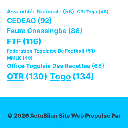
Assemblée Nationale
(58)
CBI Togo
(48)
CEDEAO
(92)
Faure Gnassingbé
(86)
FTF
(116)
Fédération Togolaise De Football
(51)
MMLK
(49)
Office Togolais Des Recettes
(68)
OTR
(130)
Togo
(134)
© 2026 ActuBilan Site Web Propulsé Par
IT-ADMIN