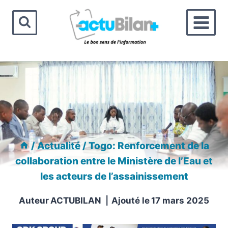
Aller
au
contenu
/
Actualité
/
Togo: Renforcement de la
collaboration entre le Ministère de l’Eau et
les acteurs de l’assainissement
Auteur
ACTUBILAN
Ajouté le
17 mars 2025