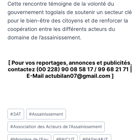
Cette rencontre témoigne de la volonté du
gouvernement togolais de soutenir un secteur clé
pour le bien-être des citoyens et de renforcer la
coopération entre les différents acteurs du
domaine de l’assainissement.
[ Pour vos reportages, annonces et publicités,
contactez
(00 228) 90 08 58 1
7 /
99 68 21 71
|
E-Mail
actubilan07@gmail.com
]
Étiquettes
#
3AT
#
Assainissement
de
#
Association des Acteurs de l'Assainissement
la
publication :
#
Ministère de l'Eau
#
PAICUT
#
PASH-MUT