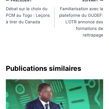
Navigation
PRÉCÉDENT
SUIVANT
Débat sur le choix du
Familiarisation avec la
de
PCM au Togo : Leçons
plateforme du GUDEF:
l’article
à tirer du Canada
L’OTR annonce des
formations de
rattrapage
Publications similaires