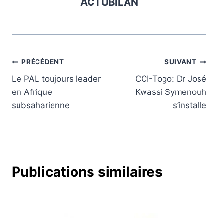
ACTUBILAN
Navigation
PRÉCÉDENT
SUIVANT
Le PAL toujours leader
CCI-Togo: Dr José
de
en Afrique
Kwassi Symenouh
l’article
subsaharienne
s’installe
Publications similaires