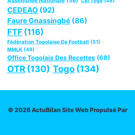
Assemblée Nationale
(58)
CBI Togo
(48)
CEDEAO
(92)
Faure Gnassingbé
(86)
FTF
(116)
Fédération Togolaise De Football
(51)
MMLK
(49)
Office Togolais Des Recettes
(68)
OTR
(130)
Togo
(134)
© 2026 ActuBilan Site Web Propulsé Par
IT-ADMIN