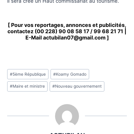
Il sera créé un Haut commissariat au tourisme.
[ Pour vos reportages, annonces et publicités,
contactez
(00 228) 90 08 58 1
7 /
99 68 21 71
|
E-Mail
actubilan07@gmail.com
]
Étiquettes
#
5ème République
#
Koamy Gomado
de
#
Maire et ministre
#
Nouveau gouvernement
la
publication :