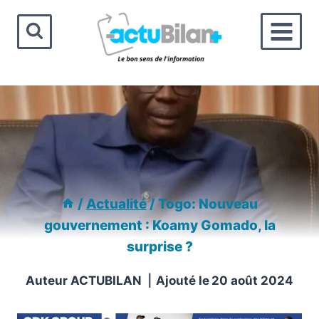
Aller
au
contenu
/
Actualité
/
Togo: Nouveau
gouvernement : Koamy Gomado, la
surprise ?
Auteur
ACTUBILAN
Ajouté le
20 août 2024