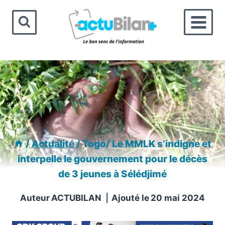
Aller
au
contenu
/
Actualité
/
Togo/ Le MMLK s’indigne et
interpelle le gouvernement pour le décès
de 3 jeunes à Sélédjimé
Auteur
ACTUBILAN
Ajouté le
20 mai 2024