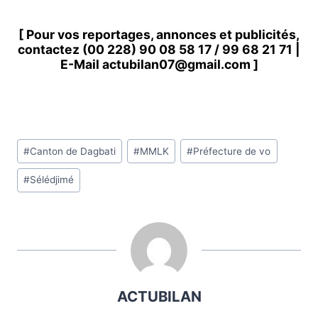
[ Pour vos reportages, annonces et publicités,
contactez
(00 228) 90 08 58 1
7 /
99 68 21 71
|
E-Mail
actubilan07@gmail.com
]
Étiquettes
#
Canton de Dagbati
#
MMLK
#
Préfecture de vo
de
#
Sélédjimé
la
publication :
ACTUBILAN