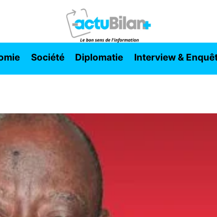
omie
Société
Diplomatie
Interview & Enquê