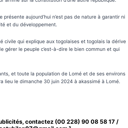
r arrimé sur la constitution d’une autre république.
se présente aujourd’hui n’est pas de nature à garantir ni
ilité et du développement.
té civile qui explique aux togolaises et togolais la dérive
e gérer le peuple c’est-à-dire le bien commun et qui
tants, et toute la population de Lomé et de ses environs
aura lieu le dimanche 30 juin 2024 à akassimé à Lomé.
ublicités, contactez
(00 228) 90 08 58 1
7 /