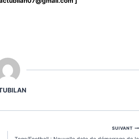
actubilan07@gmail.com
]
TUBILAN
SUIVANT
s
Togo/Football : Nouvelle date de démarrage de la