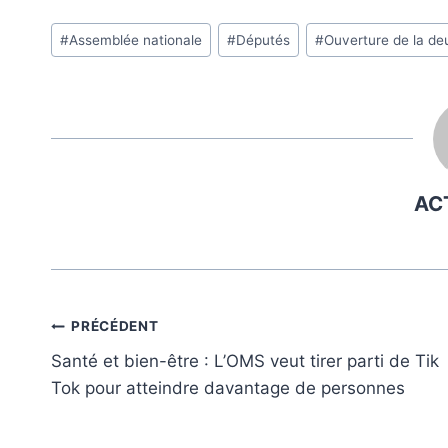
Étiquettes
#
Assemblée nationale
#
Députés
#
Ouverture de la d
de
la
publication :
AC
Navigation
PRÉCÉDENT
Santé et bien-être : L’OMS veut tirer parti de Tik
de
Tok pour atteindre davantage de personnes
l’article