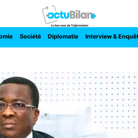
omie
Société
Diplomatie
Interview & Enquê