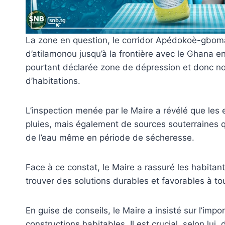
La zone en question, le corridor Apédokoè-gboma
d’atilamonou jusqu’à la frontière avec le Ghana 
pourtant déclarée zone de dépression et donc n
d’habitations.
L’inspection menée par le Maire a révélé que le
pluies, mais également de sources souterraines q
de l’eau même en période de sécheresse.
Face à ce constat, le Maire a rassuré les habitan
trouver des solutions durables et favorables à to
En guise de conseils, le Maire a insisté sur l’impo
constructions habitables. Il est crucial, selon lui,