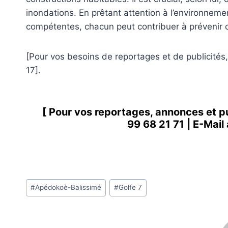
inondations. En prêtant attention à l’environneme
compétentes, chacun peut contribuer à prévenir
[Pour vos besoins de reportages et de publicités
17].
[ Pour vos reportages, annonces et p
99 68 21 71
| E-Mail
Étiquettes
#
Apédokoè-Balissimé
#
Golfe 7
de
la
publication :