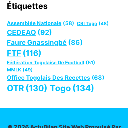
Étiquettes
Assemblée Nationale
(58)
CBI Togo
(48)
CEDEAO
(92)
Faure Gnassingbé
(86)
FTF
(116)
Fédération Togolaise De Football
(51)
MMLK
(49)
Office Togolais Des Recettes
(68)
OTR
(130)
Togo
(134)
© 2026 ActuBilan Site Web Propulsé Par