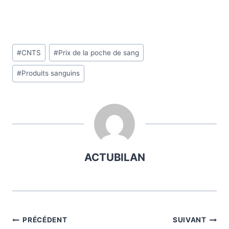
Étiquettes
#
CNTS
#
Prix de la poche de sang
de
#
Produits sanguins
la
publication :
ACTUBILAN
Navigation
PRÉCÉDENT
SUIVANT