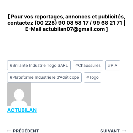
[ Pour vos reportages, annonces et publicités,
contactez
(00 228) 90 08 58 1
7 /
99 68 21 71
|
E-Mail
actubilan07@gmail.com
]
Étiquettes
#
Brillante Industrie Togo SARL
#
Chaussures
#
PIA
de
#
Plateforme Industrielle d'Adéticopé
#
Togo
la
publication :
ACTUBILAN
Navigation
PRÉCÉDENT
SUIVANT