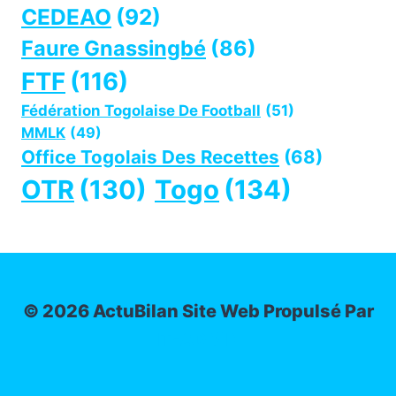
CEDEAO
(92)
Faure Gnassingbé
(86)
FTF
(116)
Fédération Togolaise De Football
(51)
MMLK
(49)
Office Togolais Des Recettes
(68)
OTR
(130)
Togo
(134)
© 2026 ActuBilan Site Web Propulsé Par
IT-ADMIN