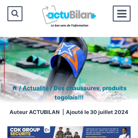
Aller
au
contenu
/
Actualité
/
Des chaussures, produits
togolais!!!
Auteur
ACTUBILAN
Ajouté le
30 juillet 2024