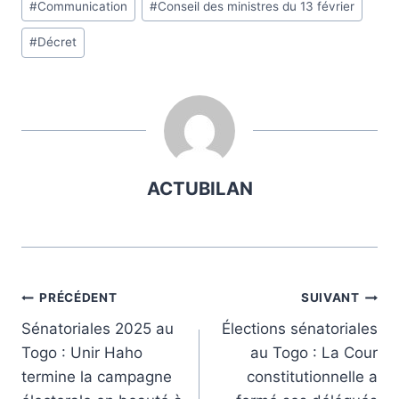
#
Communication
#
Conseil des ministres du 13 février
de
#
Décret
la
publication :
ACTUBILAN
Navigation
PRÉCÉDENT
SUIVANT
Sénatoriales 2025 au
Élections sénatoriales
de
Togo : Unir Haho
au Togo : La Cour
l’article
termine la campagne
constitutionnelle a