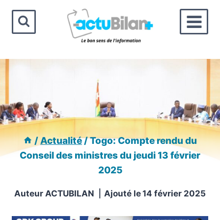
Aller
au
contenu
/
Actualité
/
Togo: Compte rendu du
Conseil des ministres du jeudi 13 février
2025
Auteur
ACTUBILAN
Ajouté le
14 février 2025