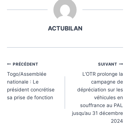
publication :
ACTUBILAN
Navigation
PRÉCÉDENT
SUIVANT
Togo/Assemblée
L’OTR prolonge la
de
nationale : Le
campagne de
l’article
président concrétise
dépréciation sur les
sa prise de fonction
véhicules en
souffrance au PAL
jusqu’au 31 décembre
2024