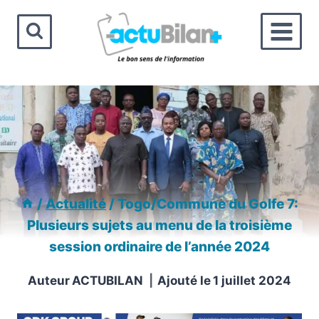
Aller
au
contenu
/
Actualité
/
Togo/Commune du Golfe 7:
Plusieurs sujets au menu de la troisième
session ordinaire de l’année 2024
Auteur
ACTUBILAN
Ajouté le
1 juillet 2024